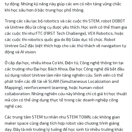
tự động. Những kỹ năng này giúp các em có nền tảng vững chắc
khi học sâu hơn ở bậc trung học phổ thông.
Trong các câu lạc bộ robotics và các cuộc thi STEM, robot DOBOT
và Unitree đều là công cụ được yêu thích. Học sinh có thể tham gia
các cuộc thi như FTC (FIRST Tech Challenge), VEX Robotics, hoặc
các cuộc thi robotics quốc gia do Bộ Giáo dục tổ chức. Robot
Unitree Go2 đặc biệt thích hợp cho các thử thách về navigation tự
động và AI vision.
Ở cấp đại học, nhiều khoa Cơ khí, Điện tử, Công nghệ thông tin tại
các trường như Đại học Bách Khoa, Đại học Công nghệ đã bắt đầu
sử dụng robot Unitree làm nền tảng nghiên cứu. Sinh viên có thể
phát triển các đề tài về SLAM (Simultaneous Localization and
Mapping), reinforcement learning, hoặc human-robot
collaboration. Những nghiên cứu này không chỉ có giá trị học thuật
mà còn có thể ứng dụng thực tế trong các doanh nghiệp công
nghệ cao.
Các trung tâm STEM tư nhân như STEM TOWN, các không gian
maker space cũng đang tích hợp robot vào chương trình giảng
dạy. Đây là môi trường lý tưởng để học sinh từ nhiều trường khác