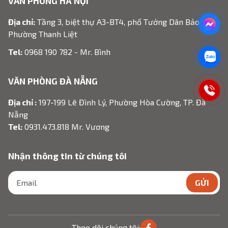
VĂN PHÒNG HÀ NỘI
Địa chỉ:
Tầng 3, biệt thự A3-BT4, phố Tưởng Dân Bảo,
Phường Thanh Liệt
Tel:
0968 190 782 - Mr. Bình
VĂN PHÒNG ĐÀ NẴNG
Địa chỉ :
197-199 Lê Đình Lý, Phường Hòa Cường, TP. Đà
Nẵng
Tel:
0931.473.818 Mr. Vương
Nhận thông tin từ chúng tôi
GỬI
Theo dõi chúng tôi: