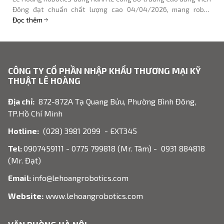
KEENON T10 tại chi nhánh Đông Hải Phòng. Lê Hoàng Robotics
cung cấp giải pháp robot ngân hàng.
Đọc thêm
CÔNG TY CỔ PHẦN NHẬP KHẨU THƯƠNG MẠI KỸ
THUẬT LÊ HOÀNG
Địa chỉ:
872-872A Tạ Quang Bửu, Phường Bình Đông,
TP.Hồ Chí Minh
Hotline:
(028) 3981 2099 - EXT345
Tel:
0907459111 - 0775 799818 (Mr. Tâm) - 0931 884818
(Mr. Đạt)
Email:
info@lehoangrobotics.com
Website:
www.lehoangrobotics.com