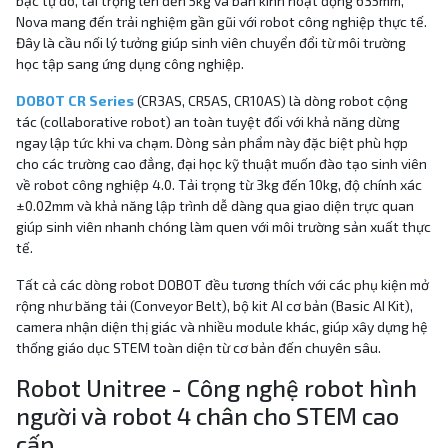
bậc tự do, tải trọng lên đến 5kg và bán kính hoạt động 635mm,
Nova mang đến trải nghiệm gần gũi với robot công nghiệp thực tế.
Đây là cầu nối lý tưởng giúp sinh viên chuyển đổi từ môi trường
học tập sang ứng dụng công nghiệp.
DOBOT CR Series
(CR3AS, CR5AS, CR10AS) là dòng robot cộng
tác (collaborative robot) an toàn tuyệt đối với khả năng dừng
ngay lập tức khi va chạm. Dòng sản phẩm này đặc biệt phù hợp
cho các trường cao đẳng, đại học kỹ thuật muốn đào tạo sinh viên
về robot công nghiệp 4.0. Tải trọng từ 3kg đến 10kg, độ chính xác
±0.02mm và khả năng lập trình dễ dàng qua giao diện trực quan
giúp sinh viên nhanh chóng làm quen với môi trường sản xuất thực
tế.
Tất cả các dòng robot DOBOT đều tương thích với các phụ kiện mở
rộng như băng tải (Conveyor Belt), bộ kit AI cơ bản (Basic AI Kit),
camera nhận diện thị giác và nhiều module khác, giúp xây dựng hệ
thống giáo dục STEM toàn diện từ cơ bản đến chuyên sâu.
Robot Unitree - Công nghệ robot hình
người và robot 4 chân cho STEM cao
cấp