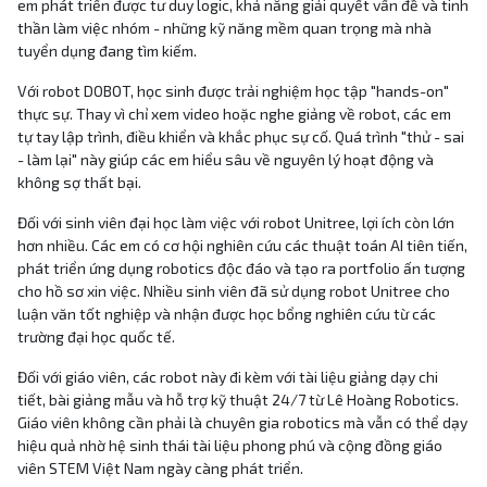
em phát triển được tư duy logic, khả năng giải quyết vấn đề và tinh
thần làm việc nhóm - những kỹ năng mềm quan trọng mà nhà
tuyển dụng đang tìm kiếm.
Với robot DOBOT, học sinh được trải nghiệm học tập "hands-on"
thực sự. Thay vì chỉ xem video hoặc nghe giảng về robot, các em
tự tay lập trình, điều khiển và khắc phục sự cố. Quá trình "thử - sai
- làm lại" này giúp các em hiểu sâu về nguyên lý hoạt động và
không sợ thất bại.
Đối với sinh viên đại học làm việc với robot Unitree, lợi ích còn lớn
hơn nhiều. Các em có cơ hội nghiên cứu các thuật toán AI tiên tiến,
phát triển ứng dụng robotics độc đáo và tạo ra portfolio ấn tượng
cho hồ sơ xin việc. Nhiều sinh viên đã sử dụng robot Unitree cho
luận văn tốt nghiệp và nhận được học bổng nghiên cứu từ các
trường đại học quốc tế.
Đối với giáo viên, các robot này đi kèm với tài liệu giảng dạy chi
tiết, bài giảng mẫu và hỗ trợ kỹ thuật 24/7 từ Lê Hoàng Robotics.
Giáo viên không cần phải là chuyên gia robotics mà vẫn có thể dạy
hiệu quả nhờ hệ sinh thái tài liệu phong phú và cộng đồng giáo
viên STEM Việt Nam ngày càng phát triển.