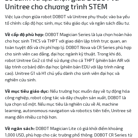
Unitree cho chương trình STEM
Việc lựa chọn giữa robot DOBOT và Unitree phụ thuộc vào ba yếu
tố chính: cấp độ học sinh, mục tiêu giáo dục và ngân sách đầu tư.
Về cấp độ phù hợp:
DOBOT Magician Series là lựa chọn hoàn hảo
cho học sinh THCS và THPT với giao diện lập trình trực quan, an
toàn tuyệt đối và chi phí hợp lý. DOBOT Nova và CR Series phù hợp
cho sinh viên cao đẳng, đại học ngành kỹ thuật. Trong khi đó,
robot Unitree Go2 có thể sử dụng cho cả THPT (phiên bản AIR với
lập trình cơ bản) đến đại học (phiên bản EDU với lập trình nâng
cao). Unitree G1 và H1 chủ yếu dành cho sinh viên đại học và
nghiên cứu sinh.
Về mục tiêu giáo dục:
Nếu trường học muốn dạy về tự động hóa
công nghiệp, robot cộng tác và dây chuyền sản xuất, DOBOT là
lựa chọn số một. Nếu mục tiêu là nghiên cứu về AI, machine
learning, autonomous navigation và robotics tiên tiến, Unitree sẽ
mang đến nhiều cơ hội hơn.
Về ngân sách:
DOBOT Magician Lite có giá khởi điểm khoảng
1,000 USD, phù hợp cho các trường phổ thông. DOBOT CR Series từ