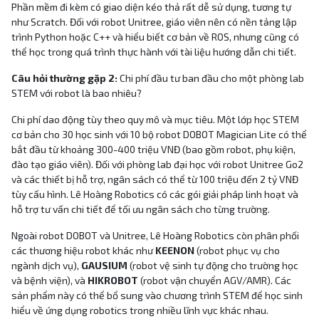
Phần mềm đi kèm có giao diện kéo thả rất dễ sử dụng, tương tự
như Scratch. Đối với robot Unitree, giáo viên nên có nền tảng lập
trình Python hoặc C++ và hiểu biết cơ bản về ROS, nhưng cũng có
thể học trong quá trình thực hành với tài liệu hướng dẫn chi tiết.
Câu hỏi thường gặp 2:
Chi phí đầu tư ban đầu cho một phòng lab
STEM với robot là bao nhiêu?
Chi phí dao động tùy theo quy mô và mục tiêu. Một lớp học STEM
cơ bản cho 30 học sinh với 10 bộ robot DOBOT Magician Lite có thể
bắt đầu từ khoảng 300-400 triệu VNĐ (bao gồm robot, phụ kiện,
đào tạo giáo viên). Đối với phòng lab đại học với robot Unitree Go2
và các thiết bị hỗ trợ, ngân sách có thể từ 100 triệu đến 2 tỷ VNĐ
tùy cấu hình. Lê Hoàng Robotics có các gói giải pháp linh hoạt và
hỗ trợ tư vấn chi tiết để tối ưu ngân sách cho từng trường.
Ngoài robot DOBOT và Unitree, Lê Hoàng Robotics còn phân phối
các thương hiệu robot khác như
KEENON
(robot phục vụ cho
ngành dịch vụ),
GAUSIUM
(robot vệ sinh tự động cho trường học
và bệnh viện), và
HIKROBOT
(robot vận chuyển AGV/AMR). Các
sản phẩm này có thể bổ sung vào chương trình STEM để học sinh
hiểu về ứng dụng robotics trong nhiều lĩnh vực khác nhau.