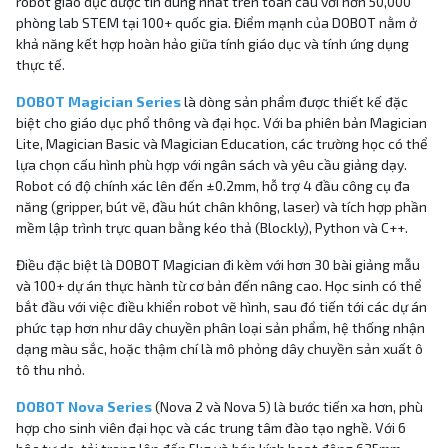
robot giáo dục được tin dùng nhất trên toàn cầu với hơn 50,000
phòng lab STEM tại 100+ quốc gia. Điểm mạnh của DOBOT nằm ở
khả năng kết hợp hoàn hảo giữa tính giáo dục và tính ứng dụng
thực tế.
DOBOT Magician Series
là dòng sản phẩm được thiết kế đặc
biệt cho giáo dục phổ thông và đại học. Với ba phiên bản Magician
Lite, Magician Basic và Magician Education, các trường học có thể
lựa chọn cấu hình phù hợp với ngân sách và yêu cầu giảng dạy.
Robot có độ chính xác lên đến ±0.2mm, hỗ trợ 4 đầu công cụ đa
năng (gripper, bút vẽ, đầu hút chân không, laser) và tích hợp phần
mềm lập trình trực quan bằng kéo thả (Blockly), Python và C++.
Điều đặc biệt là DOBOT Magician đi kèm với hơn 30 bài giảng mẫu
và 100+ dự án thực hành từ cơ bản đến nâng cao. Học sinh có thể
bắt đầu với việc điều khiển robot vẽ hình, sau đó tiến tới các dự án
phức tạp hơn như dây chuyền phân loại sản phẩm, hệ thống nhận
dạng màu sắc, hoặc thậm chí là mô phỏng dây chuyền sản xuất ô
tô thu nhỏ.
DOBOT Nova Series
(Nova 2 và Nova 5) là bước tiến xa hơn, phù
hợp cho sinh viên đại học và các trung tâm đào tạo nghề. Với 6