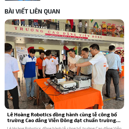
BÀI VIẾT LIÊN QUAN
Chủ tịch Agribank trải nghiệm robot lễ tân
KEENON T10 tại chi nhánh Đông Hải Phòng
Chủ tịch HĐTV Agribank Tô Huy Vũ trải nghiệm robot lễ tân