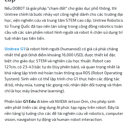
Nếu DOBOT là giải pháp "chạm đất" cho giáo dục phổ thông, thì
Unitree chính là bước nhảy vọt công nghệ dành cho các trường đại
học, viện nghiên cứu và trung tâm STEM cao cấp. Unitree Robotics
từ Trung Quốc đã tạo nên làn sóng trong cộng đồng robotics toàn
cầu với các sản phẩm robot hình người và robot 4 chân sử dụng trí
tuệ nhân tạo tiên tiến.
Unitree G1
là robot hình người (humanoid) có giá cả phải chăng
nhất thế giới (khởi điểm khoảng 16,000 USD), được thiết kế đặc
biệt cho giáo dục STEM và nghiên cứu học thuật. Robot cao
127cm, có 23-43 bậc tự do (tùy phiên bản), và quan trọng nhất là
khả năng lập trình mở hoàn toàn thông qua ROS (Robot Operating
System). Sinh viên có thể lập trình cho G1 thực hiện các động tác
đi bộ, nhảy múa, tương tác giọng nói, nhận diện đối tượng và thậm
chí là học máy (machine learning).
Phiên bản
G1 Edu
đi kèm với NVIDIA Jetson Orin, cho phép sinh
viên phát triển các ứng dụng AI phức tạp ngay trên robot. Đây là
nền tảng lý tưởng cho các đề tài nghiên cứu về robotics, computer
vision, navigation tự động và human-robot interaction.