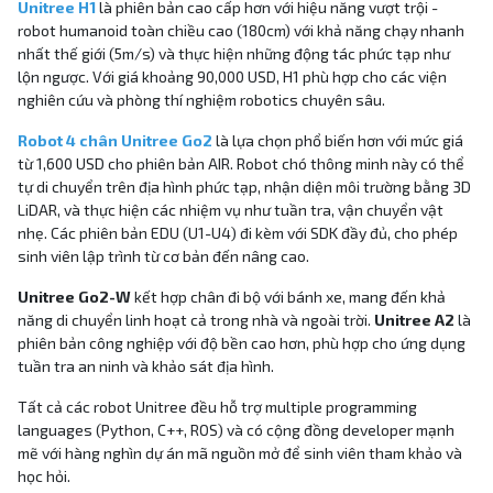
Unitree H1
là phiên bản cao cấp hơn với hiệu năng vượt trội -
robot humanoid toàn chiều cao (180cm) với khả năng chạy nhanh
nhất thế giới (5m/s) và thực hiện những động tác phức tạp như
lộn ngược. Với giá khoảng 90,000 USD, H1 phù hợp cho các viện
nghiên cứu và phòng thí nghiệm robotics chuyên sâu.
Robot 4 chân Unitree Go2
là lựa chọn phổ biến hơn với mức giá
từ 1,600 USD cho phiên bản AIR. Robot chó thông minh này có thể
tự di chuyển trên địa hình phức tạp, nhận diện môi trường bằng 3D
LiDAR, và thực hiện các nhiệm vụ như tuần tra, vận chuyển vật
nhẹ. Các phiên bản EDU (U1-U4) đi kèm với SDK đầy đủ, cho phép
sinh viên lập trình từ cơ bản đến nâng cao.
Unitree Go2-W
kết hợp chân đi bộ với bánh xe, mang đến khả
năng di chuyển linh hoạt cả trong nhà và ngoài trời.
Unitree A2
là
phiên bản công nghiệp với độ bền cao hơn, phù hợp cho ứng dụng
tuần tra an ninh và khảo sát địa hình.
Tất cả các robot Unitree đều hỗ trợ multiple programming
languages (Python, C++, ROS) và có cộng đồng developer mạnh
mẽ với hàng nghìn dự án mã nguồn mở để sinh viên tham khảo và
học hỏi.