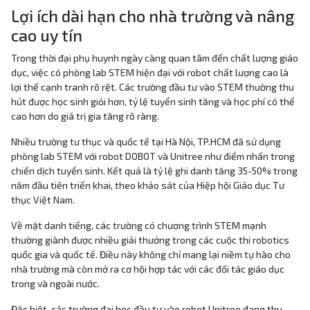
Lợi ích dài hạn cho nhà trường và nâng
cao uy tín
Trong thời đại phụ huynh ngày càng quan tâm đến chất lượng giáo
dục, việc có phòng lab STEM hiện đại với robot chất lượng cao là
lợi thế cạnh tranh rõ rệt. Các trường đầu tư vào STEM thường thu
hút được học sinh giỏi hơn, tỷ lệ tuyển sinh tăng và học phí có thể
cao hơn do giá trị gia tăng rõ ràng.
Nhiều trường tư thục và quốc tế tại Hà Nội, TP.HCM đã sử dụng
phòng lab STEM với robot DOBOT và Unitree như điểm nhấn trong
chiến dịch tuyển sinh. Kết quả là tỷ lệ ghi danh tăng 35-50% trong
năm đầu tiên triển khai, theo khảo sát của Hiệp hội Giáo dục Tư
thục Việt Nam.
Về mặt danh tiếng, các trường có chương trình STEM mạnh
thường giành được nhiều giải thưởng trong các cuộc thi robotics
quốc gia và quốc tế. Điều này không chỉ mang lại niềm tự hào cho
nhà trường mà còn mở ra cơ hội hợp tác với các đối tác giáo dục
trong và ngoài nước.
Đặc biệt, các trường đại học đầu tư vào robot Unitree đang thu