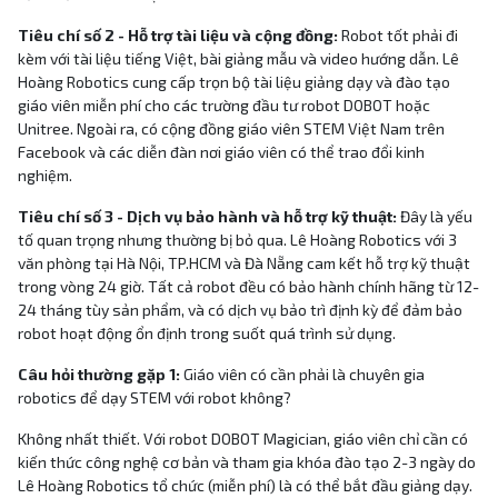
Tiêu chí số 2 - Hỗ trợ tài liệu và cộng đồng:
Robot tốt phải đi
kèm với tài liệu tiếng Việt, bài giảng mẫu và video hướng dẫn. Lê
Hoàng Robotics cung cấp trọn bộ tài liệu giảng dạy và đào tạo
giáo viên miễn phí cho các trường đầu tư robot DOBOT hoặc
Unitree. Ngoài ra, có cộng đồng giáo viên STEM Việt Nam trên
Facebook và các diễn đàn nơi giáo viên có thể trao đổi kinh
nghiệm.
Tiêu chí số 3 - Dịch vụ bảo hành và hỗ trợ kỹ thuật:
Đây là yếu
tố quan trọng nhưng thường bị bỏ qua. Lê Hoàng Robotics với 3
văn phòng tại Hà Nội, TP.HCM và Đà Nẵng cam kết hỗ trợ kỹ thuật
trong vòng 24 giờ. Tất cả robot đều có bảo hành chính hãng từ 12-
24 tháng tùy sản phẩm, và có dịch vụ bảo trì định kỳ để đảm bảo
robot hoạt động ổn định trong suốt quá trình sử dụng.
Câu hỏi thường gặp 1:
Giáo viên có cần phải là chuyên gia
robotics để dạy STEM với robot không?
Không nhất thiết. Với robot DOBOT Magician, giáo viên chỉ cần có
kiến thức công nghệ cơ bản và tham gia khóa đào tạo 2-3 ngày do
Lê Hoàng Robotics tổ chức (miễn phí) là có thể bắt đầu giảng dạy.