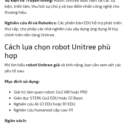
Sự kiện và Truyền thông:
Robot Unitree xuất hiện tại các sự
kiện, triển lãm, thu hút sự chú ý và tạo điểm nhấn công nghệ cho
thương hiệu.
Nghiên cứu AI và Robotics:
Các phiên bản EDU hỗ trợ phát triển
thứ cấp, cho phép các nhà nghiên cứu xây dựng ứng dụng AI tùy
chỉnh trên nền tảng Unitree.
Cách lựa chọn robot Unitree phù
hợp
Khi tìm hiểu
robot Unitree giá
và tính năng, bạn cần xem xét các
yếu tố sau:
Mục đích sử dụng:
Giải trí, làm quen robot: Go2 AIR hoặc PRO
Giáo dục STEM: Go2 EDU hoặc G1 Basic
Nghiên cứu AI: G1 EDU hoặc R1 EDU
Nghiên cứu humanoid cấp cao: H1
Ngân sách: