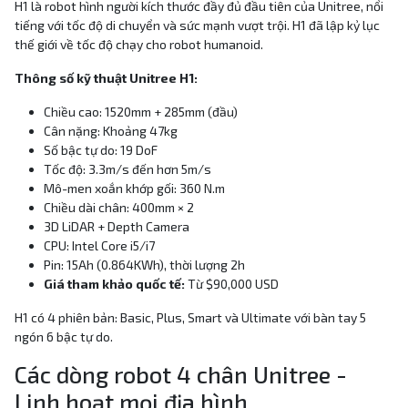
H1 là robot hình người kích thước đầy đủ đầu tiên của Unitree, nổi
tiếng với tốc độ di chuyển và sức mạnh vượt trội. H1 đã lập kỷ lục
thế giới về tốc độ chạy cho robot humanoid.
Thông số kỹ thuật Unitree H1:
Chiều cao: 1520mm + 285mm (đầu)
Cân nặng: Khoảng 47kg
Số bậc tự do: 19 DoF
Tốc độ: 3.3m/s đến hơn 5m/s
Mô-men xoắn khớp gối: 360 N.m
Chiều dài chân: 400mm × 2
3D LiDAR + Depth Camera
CPU: Intel Core i5/i7
Pin: 15Ah (0.864KWh), thời lượng 2h
Giá tham khảo quốc tế:
Từ $90,000 USD
H1 có 4 phiên bản: Basic, Plus, Smart và Ultimate với bàn tay 5
ngón 6 bậc tự do.
Các dòng robot 4 chân Unitree -
Linh hoạt mọi địa hình