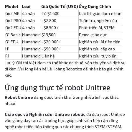
Model
Loại
Giá Quốc Tế (USD)
Ứng Dụng Chính
Go2 AIR
4 chân
Từ $1,600
Giải trí, giáo dục cơ bản
Go2 PRO
4 chân
~$2,800
Tuần tra, nghiên cứu
Go2 EDU
4 chân
~$8,500+
Phát triển AI, STEM
G1 Basic
Humanoid
$13,500
Demo, giáo dục
G1 EDU
Humanoid
~$20,000+
Nghiên cứu AI tiên tiến
H1
Humanoid
~$90,000+
Nghiên cứu cấp cao
R1
Humanoid
Liên hệ
Nghiên cứu, tùy biến
Lưu ý: Giá tại Việt Nam có thể khác do thuế, vận chuyển và dịch vụ
đi kèm. Vui lòng liên hệ Lê Hoàng Robotics để nhận báo giá chính
xác.
Ứng dụng thực tế robot Unitree
Robot Unitree
đang được triển khai trong nhiều lĩnh vực khác
nhau:
Giáo dục và Nghiên cứu: Unitree robotíc
đã đưa robot Unitree
vào giảng dạy tại các trường học, giúp sinh viên tiếp cận công
nghệ robot tiên tiến thông qua các chương trình STEM/STEAM.