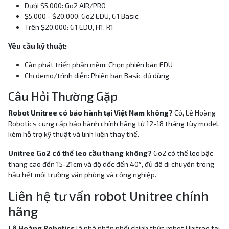
Dưới $5,000: Go2 AIR/PRO
$5,000 - $20,000: Go2 EDU, G1 Basic
Trên $20,000: G1 EDU, H1, R1
Yêu cầu kỹ thuật:
Cần phát triển phần mềm: Chọn phiên bản EDU
Chỉ demo/trình diễn: Phiên bản Basic đủ dùng
Câu Hỏi Thường Gặp
Robot Unitree có bảo hành tại Việt Nam không?
Có, Lê Hoàng
Robotics cung cấp bảo hành chính hãng từ 12-18 tháng tùy model,
kèm hỗ trợ kỹ thuật và linh kiện thay thế.
Unitree Go2 có thể leo cầu thang không?
Go2 có thể leo bậc
thang cao đến 15-21cm và độ dốc đến 40°, đủ để di chuyển trong
hầu hết môi trường văn phòng và công nghiệp.
Liên hệ tư vấn robot Unitree chính
hãng
Lê Hoàng Robotics
là nhà phân phối chính thức robot Unitree tại