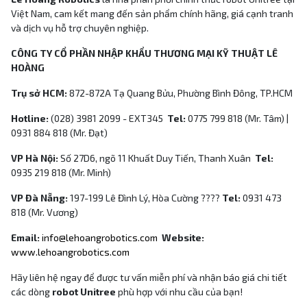
Việt Nam, cam kết mang đến sản phẩm chính hãng, giá cạnh tranh
và dịch vụ hỗ trợ chuyên nghiệp.
CÔNG TY CỔ PHẦN NHẬP KHẨU THƯƠNG MẠI KỸ THUẬT LÊ
HOÀNG
Trụ sở HCM:
872-872A Tạ Quang Bửu, Phường Bình Đông, TP.HCM
Hotline:
(028) 3981 2099 - EXT345
Tel:
0775 799 818 (Mr. Tâm) |
0931 884 818 (Mr. Đạt)
VP Hà Nội:
Số 27D6, ngõ 11 Khuất Duy Tiến, Thanh Xuân
Tel:
0935 219 818 (Mr. Minh)
VP Đà Nẵng:
197-199 Lê Đình Lý, Hòa Cường ????
Tel:
0931 473
818 (Mr. Vương)
Email:
info@lehoangrobotics.com
Website:
www.lehoangrobotics.com
Hãy liên hệ ngay để được tư vấn miễn phí và nhận báo giá chi tiết
các dòng
robot Unitree
phù hợp với nhu cầu của bạn!