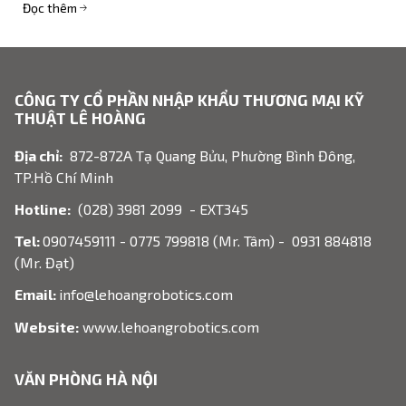
cung cấp giải pháp robot ngân hàng.
Đọc thêm
CÔNG TY CỔ PHẦN NHẬP KHẨU THƯƠNG MẠI KỸ
THUẬT LÊ HOÀNG
Địa chỉ:
872-872A Tạ Quang Bửu, Phường Bình Đông,
TP.Hồ Chí Minh
Hotline:
(028) 3981 2099 - EXT345
Tel:
0907459111 - 0775 799818 (Mr. Tâm) - 0931 884818
(Mr. Đạt)
Email:
info@lehoangrobotics.com
Website:
www.lehoangrobotics.com
VĂN PHÒNG HÀ NỘI