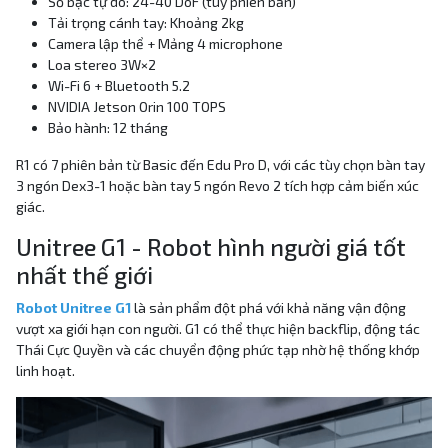
Số bậc tự do: 24-40 DoF (tùy phiên bản)
Tải trọng cánh tay: Khoảng 2kg
Camera lập thể + Mảng 4 microphone
Loa stereo 3W×2
Wi-Fi 6 + Bluetooth 5.2
NVIDIA Jetson Orin 100 TOPS
Bảo hành: 12 tháng
R1 có 7 phiên bản từ Basic đến Edu Pro D, với các tùy chọn bàn tay
3 ngón Dex3-1 hoặc bàn tay 5 ngón Revo 2 tích hợp cảm biến xúc
giác.
Unitree G1 - Robot hình người giá tốt
nhất thế giới
Robot Unitree G1
là sản phẩm đột phá với khả năng vận động
vượt xa giới hạn con người. G1 có thể thực hiện backflip, động tác
Thái Cực Quyền và các chuyển động phức tạp nhờ hệ thống khớp
linh hoạt.