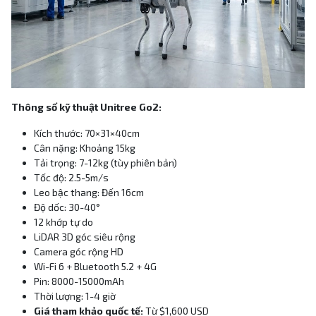
Thông số kỹ thuật Unitree Go2:
Kích thước: 70×31×40cm
Cân nặng: Khoảng 15kg
Tải trọng: 7-12kg (tùy phiên bản)
Tốc độ: 2.5-5m/s
Leo bậc thang: Đến 16cm
Độ dốc: 30-40°
12 khớp tự do
LiDAR 3D góc siêu rộng
Camera góc rộng HD
Wi-Fi 6 + Bluetooth 5.2 + 4G
Pin: 8000-15000mAh
Thời lượng: 1-4 giờ
Giá tham khảo quốc tế:
Từ $1,600 USD