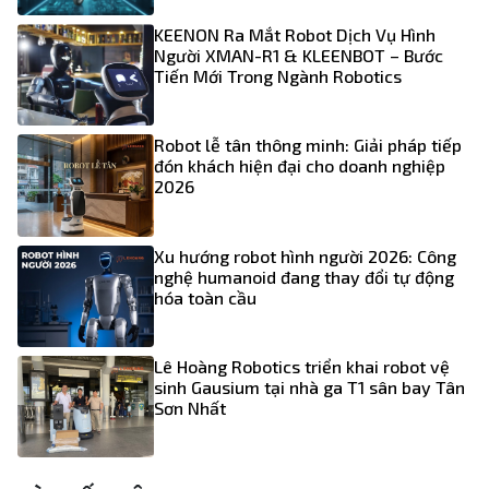
KEENON Ra Mắt Robot Dịch Vụ Hình
Người XMAN-R1 & KLEENBOT – Bước
Tiến Mới Trong Ngành Robotics
Robot lễ tân thông minh: Giải pháp tiếp
đón khách hiện đại cho doanh nghiệp
2026
Xu hướng robot hình người 2026: Công
nghệ humanoid đang thay đổi tự động
hóa toàn cầu
Lê Hoàng Robotics triển khai robot vệ
sinh Gausium tại nhà ga T1 sân bay Tân
Sơn Nhất