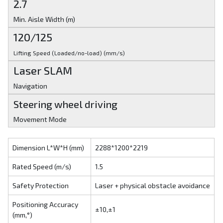
2.7
Min. Aisle Width (m)
120/125
Lifting Speed (Loaded/no-load) (mm/s)
Laser SLAM
Navigation
Steering wheel driving
Movement Mode
Dimension L*W*H (mm)
2288*1200*2219
Rated Speed (m/s)
1.5
Safety Protection
Laser + physical obstacle avoidance
Positioning Accuracy
±10,±1
(mm,°)