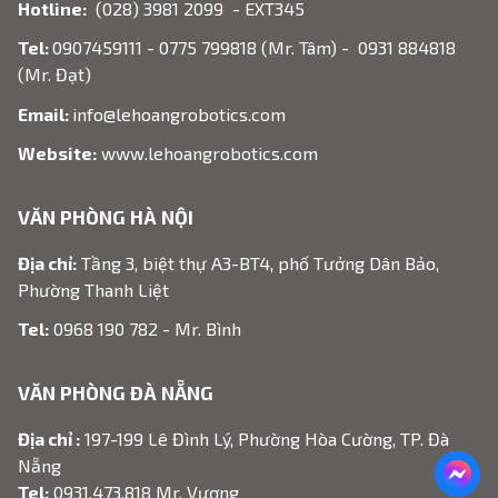
Hotline:
(028) 3981 2099 - EXT345
Tel:
0907459111 - 0775 799818 (Mr. Tâm) - 0931 884818
(Mr. Đạt)
Email:
info@lehoangrobotics.com
Website:
www.lehoangrobotics.com
VĂN PHÒNG HÀ NỘI
Địa chỉ:
Tầng 3, biệt thự A3-BT4, phố Tưởng Dân Bảo,
Phường Thanh Liệt
Tel:
0968 190 782 - Mr. Bình
VĂN PHÒNG ĐÀ NẴNG
Địa chỉ :
197-199 Lê Đình Lý, Phường Hòa Cường, TP. Đà
Nẵng
Tel:
0931.473.818 Mr. Vương