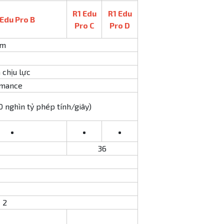
R1 Edu
R1 Edu
 Edu Pro B
Pro C
Pro D
mm
chịu lực
rmance
0 nghìn tỷ phép tính/giây)
•
•
•
36
2