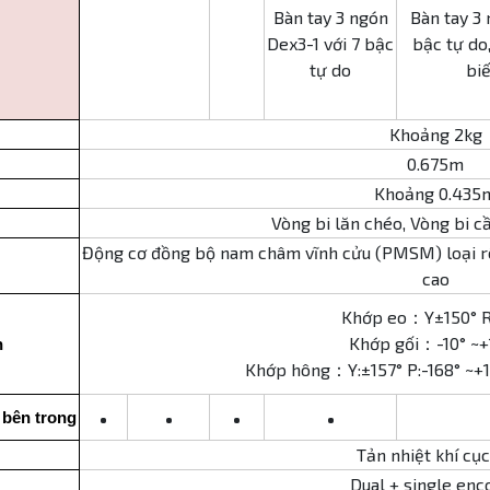
Bàn tay 3 ngón
Bàn tay 3 
Dex3-1 với 7 bậc
bậc tự do
tự do
biế
Khoảng 2kg
0.675m
Khoảng 0.435
Vòng bi lăn chéo, Vòng bi cầ
Động cơ đồng bộ nam châm vĩnh cửu (PMSM) loại rô-
cao
Khớp eo：Y±150° R
Khớp gối：-10° ~+
n
Khớp hông：Y:±157° P:-168° ~+1
•
•
•
•
 bên trong
Tản nhiệt khí cụ
Dual + single enc