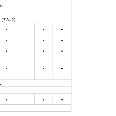
ra
rs（3W×2)
•
•
•
•
•
•
•
•
•
•
•
•
y
•
•
•