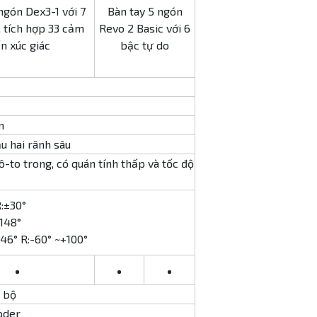
ngón Dex3-1 với 7
Bàn tay 5 ngón
, tích hợp 33 cảm
Revo 2 Basic với 6
n xúc giác
bậc tự do
m
u hai rãnh sâu
to trong, có quán tính thấp và tốc độ
:±30°
148°
46° R:-60° ~+100°
•
•
•
c bộ
oder