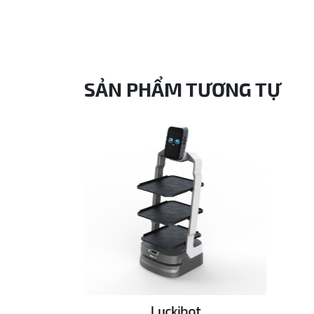
SẢN PHẨM TƯƠNG TỰ
Pro
Luckibot