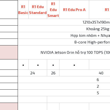
R1
R1
R1 Edu
Edu
R1 Edu Pro A
R1
Basic
Standard
Smart
1210x357x190
Khoảng 25kg
Hợp kim nhôm + Nhựa 
8-core High-perfo
NVIDIA Jetson Orin hỗ trợ 100 TOPS (10
•
•
•
•
24
26
40
6
2
5