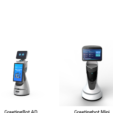
GreetingBot AD
Greetingbot Mini