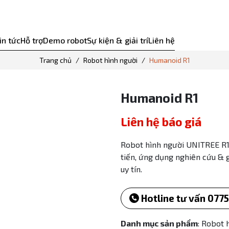
in tức
Hỗ trợ
Demo robot
Sự kiện & giải trí
Liên hệ
Trang chủ
Robot hình người
Humanoid R1
Humanoid R1
Liên hệ báo giá
Robot hình người UNITREE R1 
tiến, ứng dụng nghiên cứu & 
uy tín.
Hotline tư vấn 0775
Danh mục sản phẩm
: Robot 