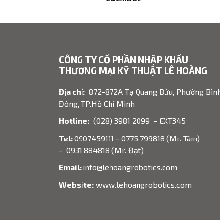
CÔNG TY CỔ PHẦN NHẬP KHẨU
THƯƠNG MẠI KỸ THUẬT LÊ HOÀNG
Địa chỉ:
872-872A Tạ Quang Bửu, Phường Bìn
Đông, TP.Hồ Chí Minh
Hotline:
(028) 3981 2099 - EXT345
Tel:
0907459111 - 0775 799818 (Mr. Tâm)
- 0931 884818 (Mr. Đạt)
Email:
info@lehoangrobotics.com
Website:
www.lehoangrobotics.com