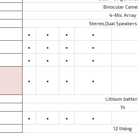
Binocular Came
4-Mic Array
Stereo,Dual Speake
•
•
•
•
•
•
•
•
•
•
•
•
•
•
•
•
Lithium batter
1h
•
•
•
•
12 tháng