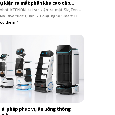
ự kiện ra mắt phân khu cao cấp
SkyZen
obot KEENON tại sự kiện ra mắt SkyZen -
iva Riverside Quận 6. Công nghệ Smart City
ho bất động sản cao cấp. Lê Hoàng
ọc thêm
obotics đồng hành.
iải pháp phục vụ ăn uống thông
minh