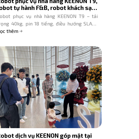
obot phục vụ nhà hàng KEENON T9,
obot tự hành F&B, robot khách sạn,
ê Hoàng Robotics
obot phục vụ nhà hàng KEENON T9 – tải
rọng 40kg, pin 18 tiếng, điều hướng SLAM.
ê Hoàng Robotics tư vấn và demo miễn phí
ọc thêm
ại TPHCM.
obot dịch vụ KEENON góp mặt tại