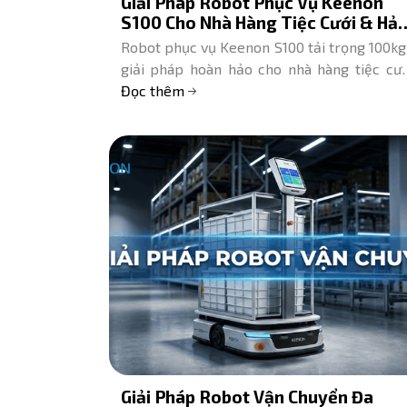
Giải Pháp Robot Phục Vụ Keenon
S100 Cho Nhà Hàng Tiệc Cưới & Hải
Sản | Lê Hoàng Robotics
Robot phục vụ Keenon S100 tải trọng 100kg
giải pháp hoàn hảo cho nhà hàng tiệc cướ
hải sản. Tùy biến kệ hàng, đi thang máy 
Đọc thêm
động. Lê Hoàng Robotics.
Giải Pháp Robot Vận Chuyển Đa