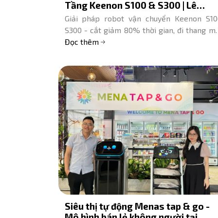
Tầng Keenon S100 & S300 | Lê
Hoàng Robotics
Giải pháp robot vận chuyển Keenon S10
S300 - cắt giảm 80% thời gian, đi thang m
tự động, an toàn tuyệt đối. Tư vấn & báo g
Đọc thêm
từ Lê Hoàng Robotics.
Siêu thị tự động Menas tap & go -
Mô hình bán lẻ không người tại