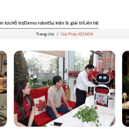
in tức
Hỗ trợ
Demo robot
Sự kiện & giải trí
Liên hệ
Trang chủ
Giải Pháp KEENON