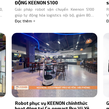
ĐỘNG KEENON S100
s
0,
Giải pháp robot vận chuyển Keenon S100
R
áy
giúp tự động hóa logistics nội bộ, giảm 80%
V
iá
thời gian, tiết kiệm chi phí nhân công.
Đọc thêm
c
Đ
Hotline: 0775 799 818
R
Robot phục vụ KEENON chínhthức
G
hoạt động tại Co.opmart Pro Vũ Yên