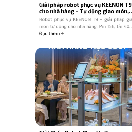
Giải pháp robot phục vụ KEENON T9
cho nhà hàng – Tự động giao món,
tối ưu nhân sự
Robot phục vụ KEENON T9 – giải pháp gi
món tự động cho nhà hàng. Pin 15h, tải 40k
tránh vật cản AI. Giảm 50% chi phí nhân s
Đọc thêm
Tư vấn miễn phí.