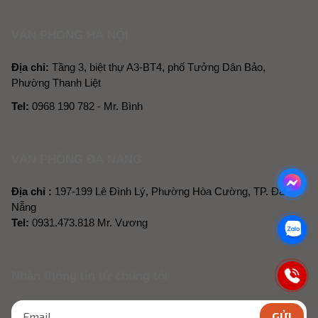
VĂN PHÒNG HÀ NỘI
Địa chỉ:
Tầng 3, biệt thự A3-BT4, phố Tưởng Dân Bảo,
Phường Thanh Liệt
Tel:
0968 190 782 - Mr. Bình
VĂN PHÒNG ĐÀ NẴNG
Địa chỉ :
197-199 Lê Đình Lý, Phường Hòa Cường, TP. Đà
Nẵng
Tel:
0931.473.818 Mr. Vương
Nhận thông tin từ chúng tôi
GỬI