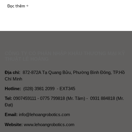
Đọc thêm
CÔNG TY CỔ PHẦN NHẬP KHẨU THƯƠNG MẠI KỸ
THUẬT LÊ HOÀNG
Địa chỉ:
872-872A Tạ Quang Bửu, Phường Bình Đông, TP.Hồ
Chí Minh
Hotline:
(028) 3981 2099 - EXT345
Tel:
0907459111 - 0775 799818 (Mr. Tâm) - 0931 884818 (Mr.
Đạt)
Email:
info@lehoangrobotics.com
Website:
www.lehoangrobotics.com