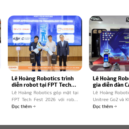
Hoàng Robotics trình
Lê Hoàng Robotics t
n robot tại FPT Tech
gia diễn đàn CAPE 202
t & Job Fair 2026
Cà Mau – Mang robot
oàng Robotics góp mặt tại
Lê Hoàng Robotics mang r
Unitree Go2 và KEEN
 Tech Fest 2026 với robot
Unitree Go2 và KEENON T1
T11 đến vùng Đất Mũi
NON, Unitree, DOBOT - Đối
 thêm
Diễn đàn CAPE 2026 Cà 
Đọc thêm
 công nghệ được vinh danh
Robot AI thu hút hơn 500
ự kiện.
biểu, sinh viên trải nghiệm.