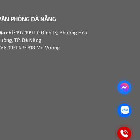
vấn tại gi
người và 
VĂN PHÒNG ĐÀ NẴNG
trực tiếp
khai mạc,
ịa chỉ :
197-199 Lê Đình Lý, Phường Hòa
không khí c
ường, TP. Đà Nẵng
triển lãm.
el:
0931.473.818 Mr. Vương