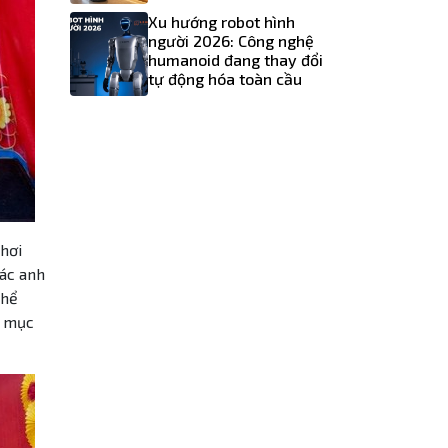
Xu hướng robot hình
người 2026: Công nghệ
humanoid đang thay đổi
tự động hóa toàn cầu
hơi
các anh
thể
g mục