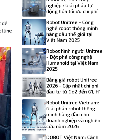
nghiệp : Giải pháp tự
động hóa tối ưu chi phí
Robot Unitree - Công
t để
nghệ robot thông minh
otline
hàng đầu thế giới tại
Việt Nam 2025
Robot hình người Unitree
- Đột phá công nghệ
Humanoid tại Việt Nam
2025
Bảng giá robot Unitree
2026 - Cập nhật chi phí
đầu tư từ Go2 đến G1, H1
Robot Unitree Vietnam:
Giải pháp robot thông
minh hàng đầu cho
doanh nghiệp và nghiên
cứu năm 2026
DOBOT Việt Nam: Cánh