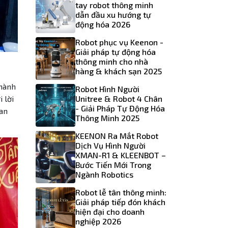
tay robot thông minh
dẫn đầu xu hướng tự
động hóa 2026
Robot phục vụ Keenon -
Giải pháp tự động hóa
thông minh cho nhà
hàng & khách sạn 2025
Thành
Robot Hình Người
 lời
Unitree & Robot 4 Chân
- Giải Pháp Tự Động Hóa
ian
Thông Minh 2025
KEENON Ra Mắt Robot
Dịch Vụ Hình Người
XMAN-R1 & KLEENBOT –
Bước Tiến Mới Trong
Ngành Robotics
Robot lễ tân thông minh:
Giải pháp tiếp đón khách
hiện đại cho doanh
nghiệp 2026