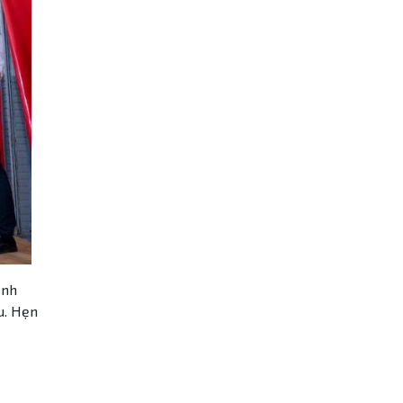
ịnh
u. Hẹn