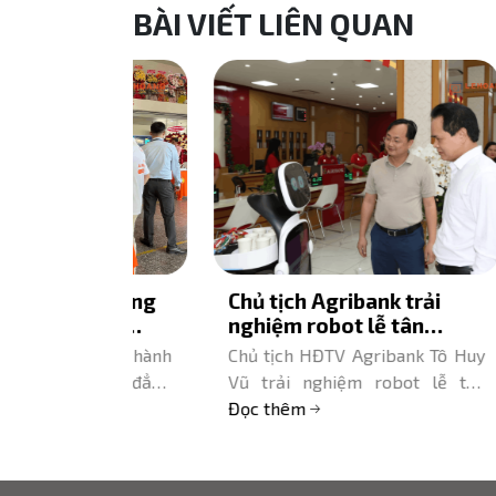
BÀI VIẾT LIÊN QUAN
cs đồng
Chủ tịch Agribank trải
Lê 
ng bố
nghiệm robot lễ tân
diễ
 Viễn
KEENON T10 tại chi nhánh
Fes
 đồng hành
Chủ tịch HĐTV Agribank Tô Huy
Lê H
trường
Đông Hải Phòng
g Cao đẳng
Vũ trải nghiệm robot lễ tân
FPT
 chất lượng
KEENON T10 tại chi nhánh Đông
Đọc thêm
KEE
Đọc
mang robot
Hải Phòng. Lê Hoàng Robotics
tác
ENON trình
cung cấp giải pháp robot ngân
tại s
hàng.