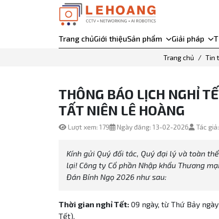
Trang chủ
Giới thiệu
Sản phẩm
Giải pháp
T
Trang chủ
Tin 
THÔNG BÁO LỊCH NGHỈ TẾ
TẤT NIÊN LÊ HOÀNG
Lượt xem: 179
Ngày đăng: 13-02-2026
Tác giả
Kính gửi Quý đối tác, Quý đại lý và toàn t
lại! Công ty Cổ phần Nhập khẩu Thương mại
Đán Bính Ngọ 2026 như sau:
Thời gian nghỉ Tết:
09 ngày, từ Thứ Bảy ngà
Tết).