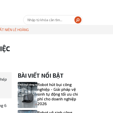
ẤT NIÊN LÊ HOÀNG
IỆC
BÀI VIẾT NỔI BẬT
khép
Robot hút bụi công
nghiệp - Giải pháp vệ
sinh tự động tối ưu chi
phí cho doanh nghiệp
2026
ng 6
Robot vệ sinh công