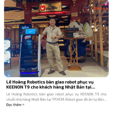
Lê Hoàng Robotics bàn giao robot phục vụ
KEENON T9 cho khách hàng Nhật Bản tại
TP.HCM
Lê Hoàng Robotics bàn giao robot phục vụ KEENON T9 cho
chuỗi nhà hàng Nhật Bản tại TP.HCM. Robot giao đồ ăn tự động,
tiết kiệm nhân sự, nâng cao trải nghiệm.
Đọc thêm