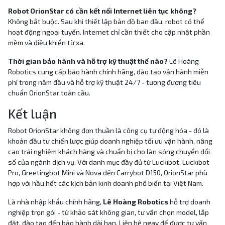
Robot OrionStar có cần kết nối Internet liên tục không?
Không bắt buộc. Sau khi thiết lập bản đồ ban đầu, robot có thể
hoạt động ngoại tuyến. Internet chỉ cần thiết cho cập nhật phần
mềm và điều khiển từ xa.
Thời gian bảo hành và hỗ trợ kỹ thuật thế nào?
Lê Hoàng
Robotics cung cấp bảo hành chính hãng, đào tạo vận hành miễn
phí trong năm đầu và hỗ trợ kỹ thuật 24/7 - tương đương tiêu
chuẩn OrionStar toàn cầu.
Kết luận
Robot OrionStar không đơn thuần là công cụ tự động hóa - đó là
khoản đầu tư chiến lược giúp doanh nghiệp tối ưu vận hành, nâng
cao trải nghiệm khách hàng và chuẩn bị cho làn sóng chuyển đổi
số của ngành dịch vụ. Với danh mục đầy đủ từ Luckibot, Luckibot
Pro, Greetingbot Mini và Nova đến Carrybot D150, OrionStar phù
hợp với hầu hết các kịch bản kinh doanh phổ biến tại Việt Nam.
Là nhà nhập khẩu chính hãng,
Lê Hoàng Robotics
hỗ trợ doanh
nghiệp trọn gói - từ khảo sát không gian, tư vấn chọn model, lắp
đặt, đào tạo đến bảo hành dài hạn. Liên hệ ngay để được tư vấn