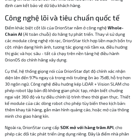
định cam kết bảo vệ dữ liệu khách hàng.
Công nghệ lõi và tiêu chuẩn quốc tế
Điểm khác biệt cốt lõi của OrionStar nằm ở công nghệ
Whole-
Chain AI
(AI toàn chuỗi) do hãng tự phát triển. Thay vì sử dụng
các module công nghệ rời rạc, OrionStar tích hợp liền mạch bốn trụ
cột: nhận dạng hình ảnh, tương tác giọng nói tầm xa, điều hướng
thị giác và học sâu - tất cả chạy trên nền tảng hệ điều hành
OrionOS do chính hãng xây dựng.
Cụ thể, hệ thống giọng nói của OrionStar đạt độ chính xác nhận
diện lên đến 97% ngay cả trong môi trường ồn ào 75dB, hỗ trợ hơn
30 ngôn ngữ. Công nghệ điều hướng kép LiDAR + Vision SLAM cho
phép robot lập bản đồ không gian phức tạp, nhận biết chướng
ngại vật 360 độ và tự điều chỉnh lộ trình theo thời gian thực. Thiết
kế module của các dòng robot cho phép tùy biến theo kịch bản:
thêm khay tải hàng, gắn màn hình quảng cáo, hoặc mở cửa thông
minh cho giao hàng kín.
Ngoài ra, OrionStar cung cấp
SDK mở với hàng trăm API
, cho
phép các đối tác phát triển ứng dụng riêng. Đây là điểm nhà phân