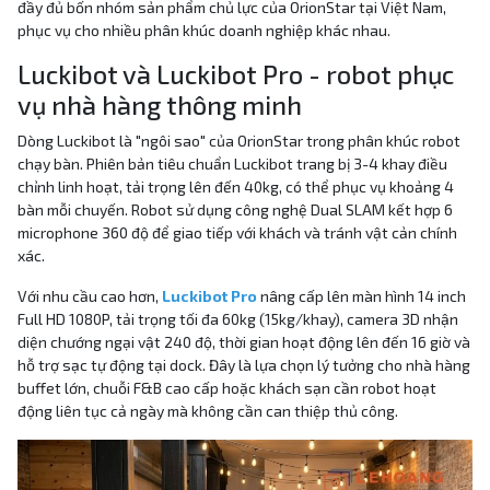
đầy đủ bốn nhóm sản phẩm chủ lực của OrionStar tại Việt Nam,
phục vụ cho nhiều phân khúc doanh nghiệp khác nhau.
Luckibot và Luckibot Pro - robot phục
vụ nhà hàng thông minh
Dòng Luckibot là "ngôi sao" của OrionStar trong phân khúc robot
chạy bàn. Phiên bản tiêu chuẩn Luckibot trang bị 3-4 khay điều
chỉnh linh hoạt, tải trọng lên đến 40kg, có thể phục vụ khoảng 4
bàn mỗi chuyến. Robot sử dụng công nghệ Dual SLAM kết hợp 6
microphone 360 độ để giao tiếp với khách và tránh vật cản chính
xác.
Với nhu cầu cao hơn,
Luckibot Pro
nâng cấp lên màn hình 14 inch
Full HD 1080P, tải trọng tối đa 60kg (15kg/khay), camera 3D nhận
diện chướng ngại vật 240 độ, thời gian hoạt động lên đến 16 giờ và
hỗ trợ sạc tự động tại dock. Đây là lựa chọn lý tưởng cho nhà hàng
buffet lớn, chuỗi F&B cao cấp hoặc khách sạn cần robot hoạt
động liên tục cả ngày mà không cần can thiệp thủ công.