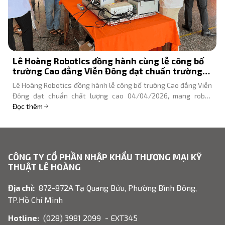
Chủ tịch Agribank trải nghiệm robot lễ tân
KEENON T10 tại chi nhánh Đông Hải Phòng
Chủ tịch HĐTV Agribank Tô Huy Vũ trải nghiệm robot lễ tân
KEENON T10 tại chi nhánh Đông Hải Phòng. Lê Hoàng Robotics
cung cấp giải pháp robot ngân hàng.
Đọc thêm
CÔNG TY CỔ PHẦN NHẬP KHẨU THƯƠNG MẠI KỸ
THUẬT LÊ HOÀNG
Địa chỉ:
872-872A Tạ Quang Bửu, Phường Bình Đông,
TP.Hồ Chí Minh
Hotline:
(028) 3981 2099 - EXT345