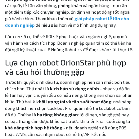
các quầy lễ tân văn phòng, phòng khám và ngân hàng - nơi cần
một điểm tiếp xúc chuyên nghiệp, ổn định và hoạt động tốt ngoài
giờ hành chính. Tham khảo thêm về
giải pháp robot lễ tân cho
doanh nghiệp
để hiểu sâu hơn về mô hình ứng dụng này.
Các con số cụ thể về ROI sẽ phụ thuộc vào ngành nghề, quy mô
vận hành và cách tích hợp. Doanh nghiệp quan tâm có thể liên hệ
đội ngũ kỹ thuật của Lê Hoàng Robotics để được khảo sát thực tế.
Lựa chọn robot OrionStar phù hợp
và câu hỏi thường gặp
Trước khi quyết định đầu tư, doanh nghiệp nên cân nhắc bốn tiêu
chí cơ bản. Thứ nhất là
kịch bản sử dụng chính
- phục vụ đồ ăn,
lễ tân hay vận chuyển đều có mẫu riêng, không nên chọn sai phân
khúc. Thứ hai là
khối lượng tải và tần suất hoạt động
: nhà hàng
đông khách nên chọn Luckibot Pro, quán nhỏ thì Luckibot cơ bản
đã đủ. Thứ ba là
hạ tầng không gian
: lối đi hẹp, sàn gồ ghề hay
có bậc thang cần được khảo sát trước khi triển khai. Cuối cùng là
khả năng tích hợp hệ thống
- nếu doanh nghiệp đã dùng POS
hoặc WMS, cần xác nhận robot có hỗ trợ API kết nối.