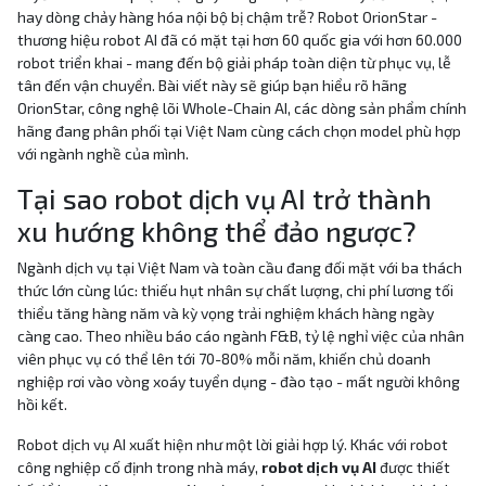
hay dòng chảy hàng hóa nội bộ bị chậm trễ? Robot OrionStar -
thương hiệu robot AI đã có mặt tại hơn 60 quốc gia với hơn 60.000
robot triển khai - mang đến bộ giải pháp toàn diện từ phục vụ, lễ
tân đến vận chuyển. Bài viết này sẽ giúp bạn hiểu rõ hãng
OrionStar, công nghệ lõi Whole-Chain AI, các dòng sản phẩm chính
hãng đang phân phối tại Việt Nam cùng cách chọn model phù hợp
với ngành nghề của mình.
Tại sao robot dịch vụ AI trở thành
xu hướng không thể đảo ngược?
Ngành dịch vụ tại Việt Nam và toàn cầu đang đối mặt với ba thách
thức lớn cùng lúc: thiếu hụt nhân sự chất lượng, chi phí lương tối
thiểu tăng hàng năm và kỳ vọng trải nghiệm khách hàng ngày
càng cao. Theo nhiều báo cáo ngành F&B, tỷ lệ nghỉ việc của nhân
viên phục vụ có thể lên tới 70-80% mỗi năm, khiến chủ doanh
nghiệp rơi vào vòng xoáy tuyển dụng - đào tạo - mất người không
hồi kết.
Robot dịch vụ AI xuất hiện như một lời giải hợp lý. Khác với robot
công nghiệp cố định trong nhà máy,
robot dịch vụ AI
được thiết