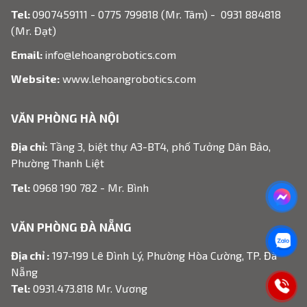
Tel:
0907459111 - 0775 799818 (Mr. Tâm) - 0931 884818
(Mr. Đạt)
Email:
info@lehoangrobotics.com
Website:
www.lehoangrobotics.com
VĂN PHÒNG HÀ NỘI
Địa chỉ:
Tầng 3, biệt thự A3-BT4, phố Tưởng Dân Bảo,
Phường Thanh Liệt
Tel:
0968 190 782 - Mr. Bình
VĂN PHÒNG ĐÀ NẴNG
Địa chỉ :
197-199 Lê Đình Lý, Phường Hòa Cường, TP. Đà
Nẵng
Tel:
0931.473.818 Mr. Vương