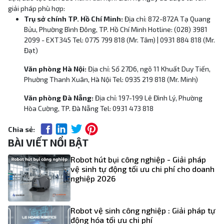
giải pháp phù hợp:
Trụ sở chính TP. Hồ Chí Minh:
Địa chỉ: 872-872A Tạ Quang
Bửu, Phường Bình Đông, TP. Hồ Chí Minh Hotline: (028) 3981
2099 - EXT345 Tel: 0775 799 818 (Mr. Tâm) | 0931 884 818 (Mr.
Đạt)
Văn phòng Hà Nội:
Địa chỉ: Số 27D6, ngõ 11 Khuất Duy Tiến,
Phường Thanh Xuân, Hà Nội Tel: 0935 219 818 (Mr. Minh)
Văn phòng Đà Nẵng:
Địa chỉ: 197-199 Lê Đình Lý, Phường
Hòa Cường, TP. Đà Nẵng Tel: 0931 473 818
Chia sẻ:
BÀI VIẾT NỔI BẬT
Robot hút bụi công nghiệp - Giải pháp
vệ sinh tự động tối ưu chi phí cho doanh
nghiệp 2026
Robot vệ sinh công nghiệp : Giải pháp tự
động hóa tối ưu chi phí