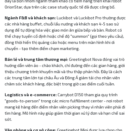
đây là bốn nhóm ngành tham khảo có tiềm năng triển khai robot
OrionStar, dựa trên các case study quốc tế đã được công bố.
Ngành F&B và khách sạn:
Luckibot và Luckibot Pro thường được
các nhà hàng buffet, chuỗi lẩu nướng và khách sạn 4-5 sao sử
dụng để tự động hóa việc giao món ăn giữa bếp và bàn. Robot có
thể chạy tuyến cố định hoặc chế độ "summon" (gọi theo yêu cầu),
đồng thời hiển thị quảng cáo hoặc menu trên màn hình khi di
chuyển - tạo thêm điểm chạm marketing.
Bán lẻ và trung tâm thương mại:
Greetingbot Nova đóng vai trò
hướng dẫn viên ảo - chào khách, chỉ đường đến các gian hàng, giới
thiệu chương trình khuyến mãi và thu thập phản hồi. Đây là cách
các trung tâm lớn tại châu Âu và Đông Á giảm tải cho nhân viên
chăm sóc khách hàng, đặc biệt trong giờ cao điểm cuối tuần.
Logistics và e-commerce:
Carrybot D150 tham gia quy trình
"goods-to-person" trong các micro fulfillment center - nơi robot
mang kệ hàng đến điểm nhân viên picking thay vì nhân viên phải đi
tìm hàng. Mô hình này giúp giảm thời gian xử lý đơn và hạn chế sai
sót.
Văn phòng và cơ sở công:
Greetingbot Mini được lựa chọn cho