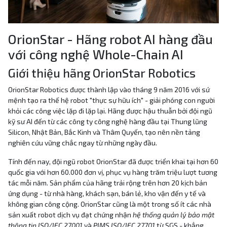
OrionStar - Hãng robot AI hàng đầu
với công nghệ Whole-Chain AI
Giới thiệu hãng OrionStar Robotics
OrionStar Robotics được thành lập vào tháng 9 năm 2016 với sứ
mệnh tạo ra thế hệ robot "thực sự hữu ích" - giải phóng con người
khỏi các công việc lặp đi lặp lại. Hãng được hậu thuẫn bởi đội ngũ
kỹ sư AI đến từ các công ty công nghệ hàng đầu tại Thung lũng
Silicon, Nhật Bản, Bắc Kinh và Thâm Quyến, tạo nên nền tảng
nghiên cứu vững chắc ngay từ những ngày đầu.
Tính đến nay, đội ngũ robot OrionStar đã được triển khai tại hơn 60
quốc gia với hơn 60.000 đơn vị, phục vụ hàng trăm triệu lượt tương
tác mỗi năm. Sản phẩm của hãng trải rộng trên hơn 20 kịch bản
ứng dụng - từ nhà hàng, khách sạn, bán lẻ, kho vận đến y tế và
không gian công cộng. OrionStar cũng là một trong số ít các nhà
sản xuất robot dịch vụ đạt chứng nhận
hệ thống quản lý bảo mật
thông tin ISO/IEC 27001
và
PIMS ISO/IEC 27701
từ SGS - khẳng