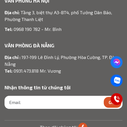
VĂN PHÒNG HÀ NỘI
Địa chỉ:
Tầng 3, biệt thự A3-BT4, phố Tưởng Dân Bảo,
Phường Thanh Liệt
Tel:
0968 190 782 - Mr. Bình
VĂN PHÒNG ĐÀ NẴNG
Địa chỉ :
197-199 Lê Đình Lý, Phường Hòa Cường, TP. Đà
Nẵng
Tel:
0931.473.818 Mr. Vương
Nhận thông tin từ chúng tôi
GỬI