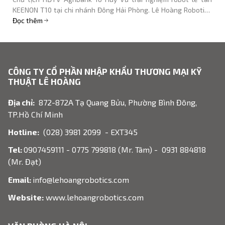
KEENON T10 tại chi nhánh Đông Hải Phòng. Lê Hoàng Robotics
cung cấp giải pháp robot ngân hàng.
Đọc thêm
CÔNG TY CỔ PHẦN NHẬP KHẨU THƯƠNG MẠI KỸ
THUẬT LÊ HOÀNG
Địa chỉ:
872-872A Tạ Quang Bửu, Phường Bình Đông,
TP.Hồ Chí Minh
Hotline:
(028) 3981 2099 - EXT345
Tel:
0907459111 - 0775 799818 (Mr. Tâm) - 0931 884818
(Mr. Đạt)
Email:
info@lehoangrobotics.com
Website:
www.lehoangrobotics.com