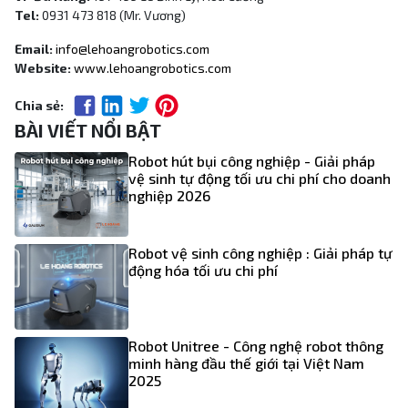
Tel:
0931 473 818 (Mr. Vương)
Email:
info@lehoangrobotics.com
Website:
www.lehoangrobotics.com
Chia sẻ:
BÀI VIẾT NỔI BẬT
Robot hút bụi công nghiệp - Giải pháp
vệ sinh tự động tối ưu chi phí cho doanh
nghiệp 2026
Robot vệ sinh công nghiệp : Giải pháp tự
động hóa tối ưu chi phí
Robot Unitree - Công nghệ robot thông
minh hàng đầu thế giới tại Việt Nam
2025