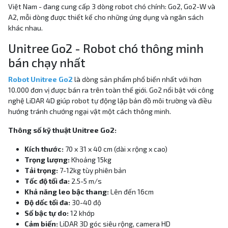
Việt Nam - đang cung cấp 3 dòng robot chó chính: Go2, Go2-W và
A2, mỗi dòng được thiết kế cho những ứng dụng và ngân sách
khác nhau.
Unitree Go2 - Robot chó thông minh
bán chạy nhất
Robot Unitree Go2
là dòng sản phẩm phổ biến nhất với hơn
10.000 đơn vị được bán ra trên toàn thế giới. Go2 nổi bật với công
nghệ LiDAR 4D giúp robot tự động lập bản đồ môi trường và điều
hướng tránh chướng ngại vật một cách thông minh.
Thông số kỹ thuật Unitree Go2:
Kích thước:
70 x 31 x 40 cm (dài x rộng x cao)
Trọng lượng:
Khoảng 15kg
Tải trọng:
7-12kg tùy phiên bản
Tốc độ tối đa:
2.5-5 m/s
Khả năng leo bậc thang:
Lên đến 16cm
Độ dốc tối đa:
30-40 độ
Số bậc tự do:
12 khớp
Cảm biến:
LiDAR 3D góc siêu rộng, camera HD