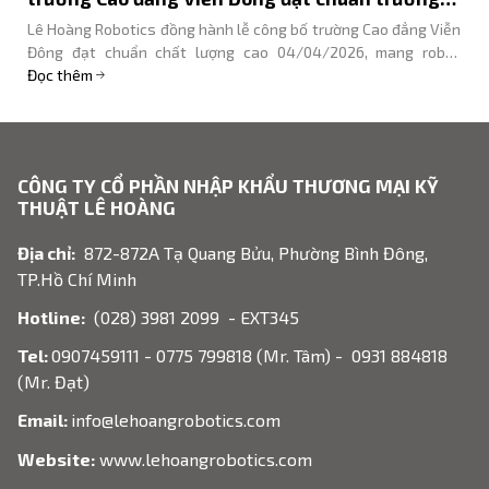
chất lượng cao
Lê Hoàng Robotics đồng hành lễ công bố trường Cao đẳng Viễn
Đông đạt chuẩn chất lượng cao 04/04/2026, mang robot
Unitree, Dobot, KEENON trình diễn.
Đọc thêm
CÔNG TY CỔ PHẦN NHẬP KHẨU THƯƠNG MẠI KỸ
THUẬT LÊ HOÀNG
Địa chỉ:
872-872A Tạ Quang Bửu, Phường Bình Đông,
TP.Hồ Chí Minh
Hotline:
(028) 3981 2099 - EXT345
Tel:
0907459111 - 0775 799818 (Mr. Tâm) - 0931 884818
(Mr. Đạt)
Email:
info@lehoangrobotics.com
Website:
www.lehoangrobotics.com