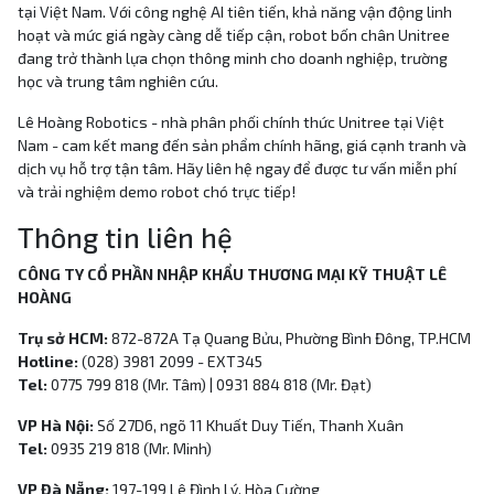
tại Việt Nam. Với công nghệ AI tiên tiến, khả năng vận động linh
hoạt và mức giá ngày càng dễ tiếp cận, robot bốn chân Unitree
đang trở thành lựa chọn thông minh cho doanh nghiệp, trường
học và trung tâm nghiên cứu.
Lê Hoàng Robotics - nhà phân phối chính thức Unitree tại Việt
Nam - cam kết mang đến sản phẩm chính hãng, giá cạnh tranh và
dịch vụ hỗ trợ tận tâm. Hãy liên hệ ngay để được tư vấn miễn phí
và trải nghiệm demo robot chó trực tiếp!
Thông tin liên hệ
CÔNG TY CỔ PHẦN NHẬP KHẨU THƯƠNG MẠI KỸ THUẬT LÊ
HOÀNG
Trụ sở HCM:
872-872A Tạ Quang Bửu, Phường Bình Đông, TP.HCM
Hotline:
(028) 3981 2099 - EXT345
Tel:
0775 799 818 (Mr. Tâm) | 0931 884 818 (Mr. Đạt)
VP Hà Nội:
Số 27D6, ngõ 11 Khuất Duy Tiến, Thanh Xuân
Tel:
0935 219 818 (Mr. Minh)
VP Đà Nẵng:
197-199 Lê Đình Lý, Hòa Cường