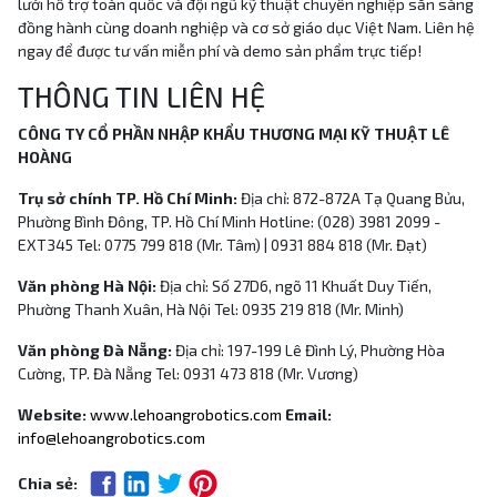
lưới hỗ trợ toàn quốc và đội ngũ kỹ thuật chuyên nghiệp sẵn sàng
đồng hành cùng doanh nghiệp và cơ sở giáo dục Việt Nam. Liên hệ
ngay để được tư vấn miễn phí và demo sản phẩm trực tiếp!
THÔNG TIN LIÊN HỆ
CÔNG TY CỔ PHẦN NHẬP KHẨU THƯƠNG MẠI KỸ THUẬT LÊ
HOÀNG
Trụ sở chính TP. Hồ Chí Minh:
Địa chỉ: 872-872A Tạ Quang Bửu,
Phường Bình Đông, TP. Hồ Chí Minh Hotline: (028) 3981 2099 -
EXT345 Tel: 0775 799 818 (Mr. Tâm) | 0931 884 818 (Mr. Đạt)
Văn phòng Hà Nội:
Địa chỉ: Số 27D6, ngõ 11 Khuất Duy Tiến,
Phường Thanh Xuân, Hà Nội Tel: 0935 219 818 (Mr. Minh)
Văn phòng Đà Nẵng:
Địa chỉ: 197-199 Lê Đình Lý, Phường Hòa
Cường, TP. Đà Nẵng Tel: 0931 473 818 (Mr. Vương)
Website:
www.lehoangrobotics.com
Email:
info@lehoangrobotics.com
Chia sẻ: