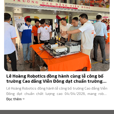
Lê Hoàng Robotics đồng hành cùng lễ công bố
trường Cao đẳng Viễn Đông đạt chuẩn trường
chất lượng cao
Lê Hoàng Robotics đồng hành lễ công bố trường Cao đẳng Viễn
Đông đạt chuẩn chất lượng cao 04/04/2026, mang robot
Unitree, Dobot, KEENON trình diễn.
Đọc thêm