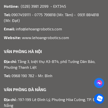
Hotline:
(028) 3981 2099 - EXT345
Tel:
0907459111 - 0775 799818 (Mr. Tâm) - 0931 884818
(Mr. Đạt)
Email:
info@lehoangrobotics.com
Website:
www.lehoangrobotics.com
VĂN PHÒNG HÀ NỘI
Địa chỉ:
Tầng 3, biệt thự A3-BT4, phố Tưởng Dân Bảo,
Phường Thanh Liệt
Tel:
0968 190 782 - Mr. Bình
VĂN PHÒNG ĐÀ NẴNG
Địa chỉ :
197-199 Lê Đình Lý, Phường Hòa Cường, TP. Đà
Nẵng