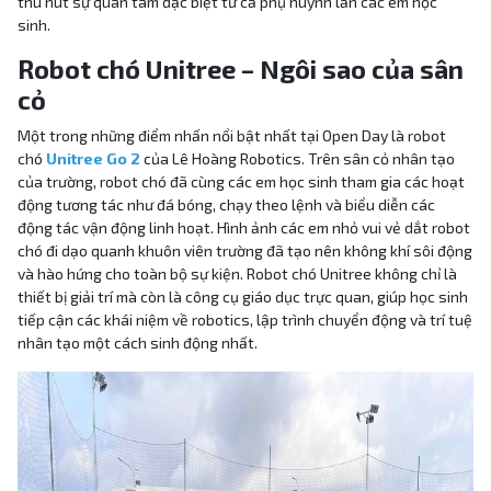
thu hút sự quan tâm đặc biệt từ cả phụ huynh lẫn các em học
sinh.
Robot chó Unitree – Ngôi sao của sân
cỏ
Một trong những điểm nhấn nổi bật nhất tại Open Day là robot
chó
Unitree Go 2
của Lê Hoàng Robotics. Trên sân cỏ nhân tạo
của trường, robot chó đã cùng các em học sinh tham gia các hoạt
động tương tác như đá bóng, chạy theo lệnh và biểu diễn các
động tác vận động linh hoạt. Hình ảnh các em nhỏ vui vẻ dắt robot
chó đi dạo quanh khuôn viên trường đã tạo nên không khí sôi động
và hào hứng cho toàn bộ sự kiện. Robot chó Unitree không chỉ là
thiết bị giải trí mà còn là công cụ giáo dục trực quan, giúp học sinh
tiếp cận các khái niệm về robotics, lập trình chuyển động và trí tuệ
nhân tạo một cách sinh động nhất.