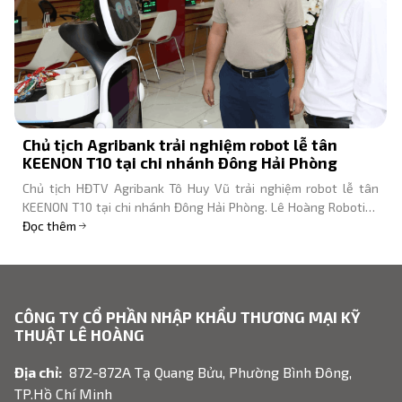
Lê Hoàng Robotics trình diễn robot tại FPT Tech
Fest & Job Fair 2026
Lê Hoàng Robotics góp mặt tại FPT Tech Fest 2026 với robot
KEENON, Unitree, DOBOT - Đối tác công nghệ được vinh danh tại
sự kiện.
Đọc thêm
CÔNG TY CỔ PHẦN NHẬP KHẨU THƯƠNG MẠI KỸ
THUẬT LÊ HOÀNG
Địa chỉ:
872-872A Tạ Quang Bửu, Phường Bình Đông,
TP.Hồ Chí Minh