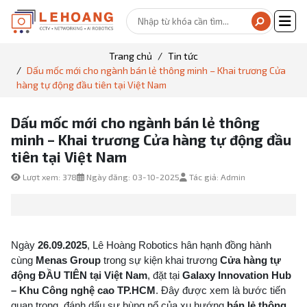
Trang chủ
Tin tức
Dấu mốc mới cho ngành bán lẻ thông minh – Khai trương Cửa
hàng tự động đầu tiên tại Việt Nam
Dấu mốc mới cho ngành bán lẻ thông
minh – Khai trương Cửa hàng tự động đầu
tiên tại Việt Nam
Lượt xem: 378
Ngày đăng: 03-10-2025
Tác giả: Admin
Ngày
26.09.2025
, Lê Hoàng Robotics hân hạnh đồng hành
cùng
Menas Group
trong sự kiện khai trương
Cửa hàng tự
động ĐẦU TIÊN tại Việt Nam
, đặt tại
Galaxy Innovation Hub
– Khu Công nghệ cao TP.HCM
. Đây được xem là bước tiến
quan trọng, đánh dấu sự bùng nổ của xu hướng
bán lẻ thông