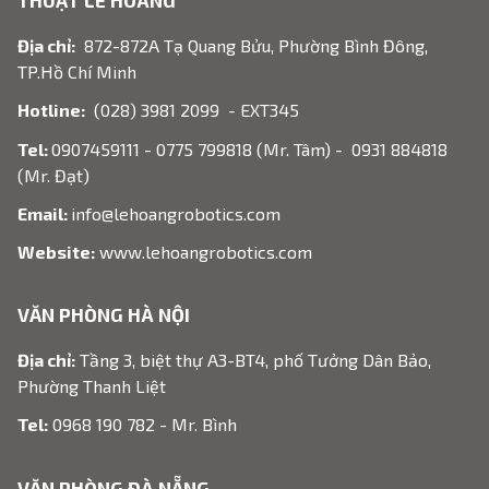
THUẬT LÊ HOÀNG
Địa chỉ:
872-872A Tạ Quang Bửu, Phường Bình Đông,
TP.Hồ Chí Minh
Hotline:
(028) 3981 2099 - EXT345
Tel:
0907459111 - 0775 799818 (Mr. Tâm) - 0931 884818
(Mr. Đạt)
Email:
info@lehoangrobotics.com
Website:
www.lehoangrobotics.com
VĂN PHÒNG HÀ NỘI
Địa chỉ:
Tầng 3, biệt thự A3-BT4, phố Tưởng Dân Bảo,
Phường Thanh Liệt
Tel:
0968 190 782 - Mr. Bình
VĂN PHÒNG ĐÀ NẴNG