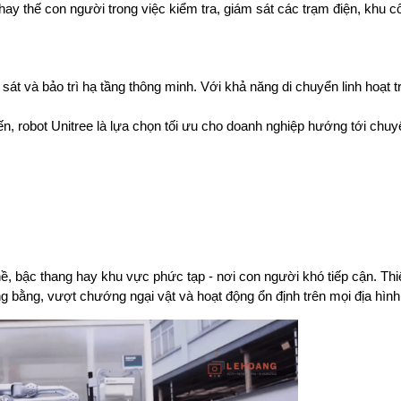
hay thế con người trong việc kiểm tra, giám sát các trạm điện, khu cô
sát và bảo trì hạ tầng thông minh. Với khả năng di chuyển linh hoạt tr
iến, robot Unitree là lựa chọn tối ưu cho doanh nghiệp hướng tới chuyể
ề, bậc thang hay khu vực phức tạp - nơi con người khó tiếp cận. Thiế
ng bằng, vượt chướng ngại vật và hoạt động ổn định trên mọi địa hình