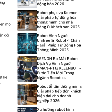
ng 
động hóa 2026
Robot phục vụ Keenon -
Giải pháp tự động hóa
thông minh cho nhà
ên mọi 
hàng & khách sạn 2025
Robot Hình Người
n đổi 
Unitree & Robot 4 Chân
- Giải Pháp Tự Động Hóa
Thông Minh 2025
KEENON Ra Mắt Robot
Dịch Vụ Hình Người
XMAN-R1 & KLEENBOT –
Bước Tiến Mới Trong
Ngành Robotics
t kế 
.
Robot lễ tân thông minh:
Giải pháp tiếp đón khách
hiện đại cho doanh
nghiệp 2026
Xu hướng robot hình