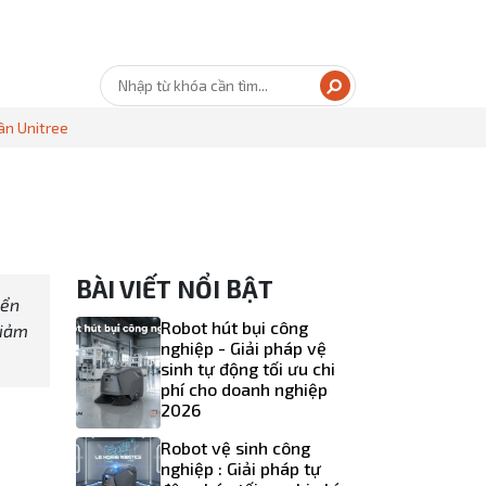
ân Unitree
BÀI VIẾT NỔI BẬT
yển
Robot hút bụi công
giảm
nghiệp - Giải pháp vệ
sinh tự động tối ưu chi
phí cho doanh nghiệp
2026
Robot vệ sinh công
nghiệp : Giải pháp tự