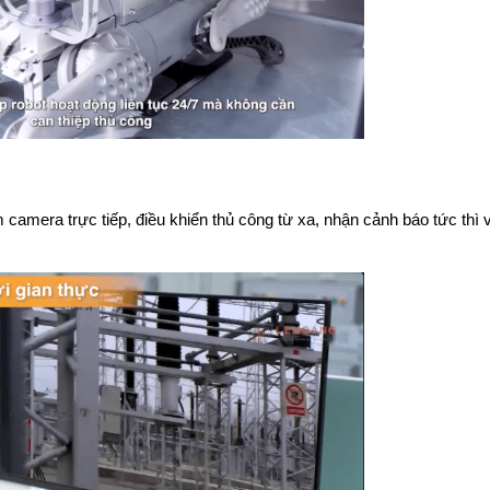
 camera trực tiếp, điều khiển thủ công từ xa, nhận cảnh báo tức thì và