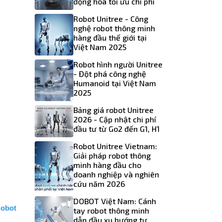
động hóa tối ưu chi phí
Robot Unitree - Công
nghệ robot thông minh
hàng đầu thế giới tại
Việt Nam 2025
Robot hình người Unitree
- Đột phá công nghệ
Humanoid tại Việt Nam
2025
Bảng giá robot Unitree
2026 - Cập nhật chi phí
đầu tư từ Go2 đến G1, H1
Robot Unitree Vietnam:
Giải pháp robot thông
minh hàng đầu cho
doanh nghiệp và nghiên
cứu năm 2026
DOBOT Việt Nam: Cánh
obot 
tay robot thông minh
dẫn đầu xu hướng tự