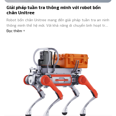
Giải pháp tuần tra thông minh với robot bốn
chân Unitree
Robot bốn chân Unitree mang đến giải pháp tuần tra an ninh
thông minh thế hệ mới. Với khả năng di chuyển linh hoạt trên
mọi địa hình, tích hợp AI và cảm biến tiên tiến, robot tự động
Đọc thêm
hóa quy trình giám sát 24/7, giảm chi phí nhân sự và nâng cao
hiệu quả bảo vệ cho doanh nghiệp, nhà máy, khu công nghiệp.