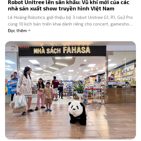
Robot Unitree lên sân khấu: Vũ khí mới của các
nhà sản xuất show truyền hình Việt Nam
Lê Hoàng Robotics giới thiệu bộ 3 robot Unitree G1, R1, Go2 Pro
cùng 10 kịch bản triển khai dành riêng cho concert, gameshow
và lễ trao giải tại Việt Nam.
Đọc thêm