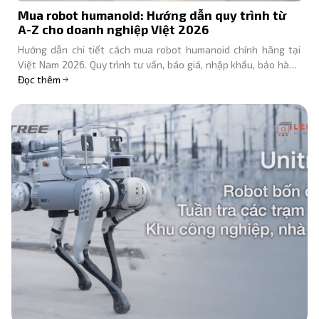
Mua robot humanoid: Hướng dẫn quy trình từ
A-Z cho doanh nghiệp Việt 2026
Hướng dẫn chi tiết cách mua robot humanoid chính hãng tại
Việt Nam 2026. Quy trình tư vấn, báo giá, nhập khẩu, bảo hành
robot Unitree G1, R1, H1 từ A-Z.
Đọc thêm