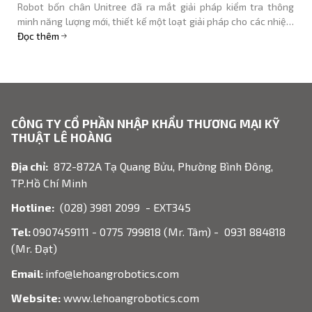
Robot bốn chân Unitree đã ra mắt giải pháp kiểm tra thông
minh năng lượng mới, thiết kế một loạt giải pháp cho các nhiệm
vụ nguy hiểm, khẩn cấp và lặp đi lặp lại, đồng thời cung cấp bảo
Đọc thêm
đảm hiệu quả cho việc xây dựng, vận hành và bảo trì hệ thống
điện và các công việc khác.
CÔNG TY CỔ PHẦN NHẬP KHẨU THƯƠNG MẠI KỸ
THUẬT LÊ HOÀNG
Địa chỉ:
872-872A Tạ Quang Bửu, Phường Bình Đông,
TP.Hồ Chí Minh
Hotline:
(028) 3981 2099 - EXT345
Tel:
0907459111 - 0775 799818 (Mr. Tâm) - 0931 884818
(Mr. Đạt)
Email:
info@lehoangrobotics.com
Website:
www.lehoangrobotics.com