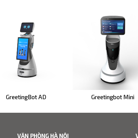
GreetingBot AD
Greetingbot Mini
VĂN PHÒNG HÀ NỘI