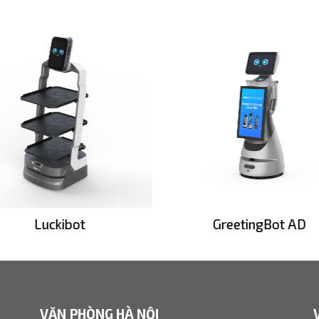
Luckibot
GreetingBot AD
VĂN PHÒNG HÀ NỘI