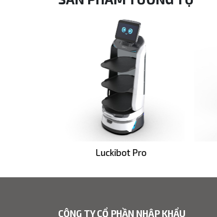
Go2 Panda
Luckibot Pro
CÔNG TY CỔ PHẦN NHẬP KHẨU